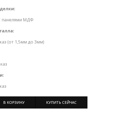
делки:
С панелями МДФ
талла:
каз (от 1,5мм до 3мм)
каз
и:
каз
В КОРЗИНУ
КУПИТЬ СЕЙЧАС