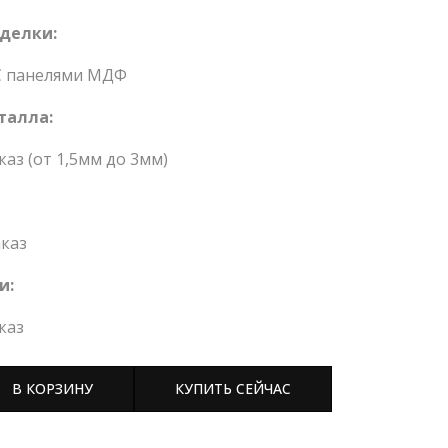
делки:
С панелями МДФ
талла:
каз (от 1,5мм до 3мм)
каз
и:
каз
В КОРЗИНУ
КУПИТЬ СЕЙЧАС