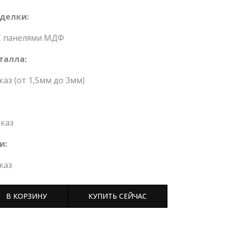
делки:
С панелями МДФ
талла:
каз (от 1,5мм до 3мм)
каз
и:
каз
В КОРЗИНУ
КУПИТЬ СЕЙЧАС