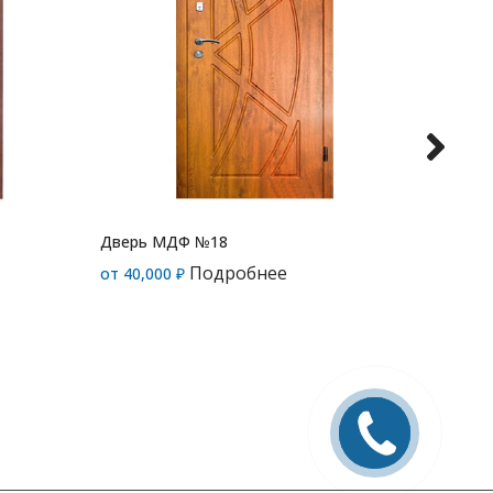
Дверь МДФ №18
Дверь 
Подробнее
от
40,000
₽
от
40,0
Заказать
звонок