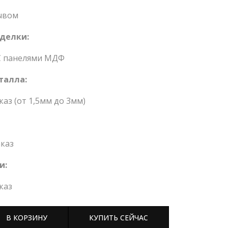
ывом
делки:
С панелями МДФ
талла:
каз (от 1,5мм до 3мм)
каз
и:
каз
В КОРЗИНУ
КУПИТЬ СЕЙЧАС