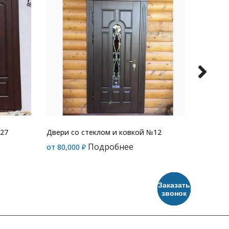
№27
Двери со стеклом и ковкой №12
Двери с
Подробнее
от
80,000
₽
от
125,
Заказать
звонок