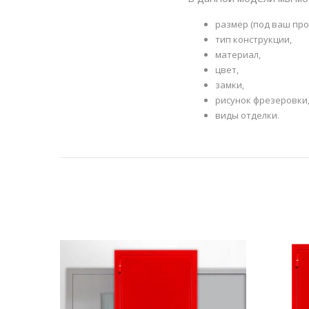
размер (под ваш про
тип конструкции,
материал,
цвет,
замки,
рисунок фрезеровки
виды отделки.