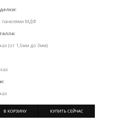
делки:
С панелями МДФ
талла:
каз (от 1,5мм до 3мм)
каз
и:
каз
В КОРЗИНУ
КУПИТЬ СЕЙЧАС