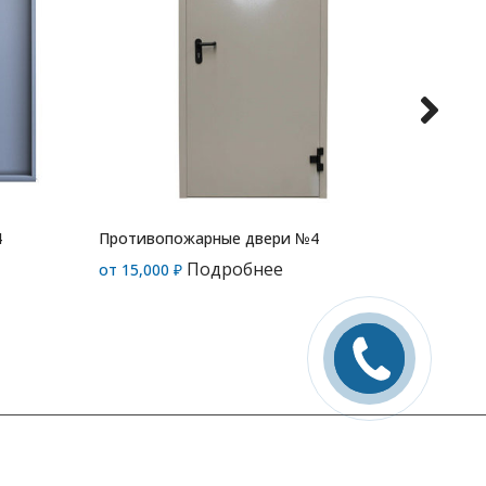
4
Противопожарные двери №4
Против
Подробнее
от
15,000
₽
от
25,0
Заказать
звонок