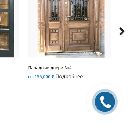
Парадные двери №4
Парадн
Подробнее
от
155,000
₽
от
80,0
Заказать
звонок