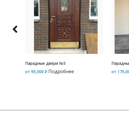
Парадные двери №5
Парадны
Подробнее
от
95,000
₽
от
175,0