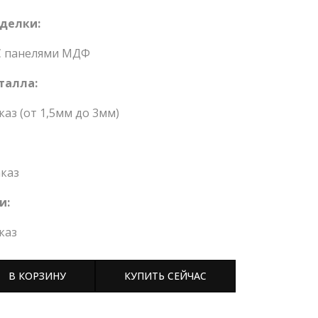
делки:
С панелями МДФ
талла:
каз (от 1,5мм до 3мм)
каз
и:
каз
В КОРЗИНУ
КУПИТЬ СЕЙЧАС