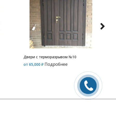
Двери с терморазрывом №10
Двери 
Подробнее
от
65,000
₽
от
55,0
Заказать
звонок