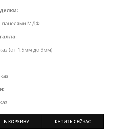
делки:
С панелями МДФ
талла:
каз (от 1,5мм до 3мм)
каз
и:
каз
В КОРЗИНУ
КУПИТЬ СЕЙЧАС