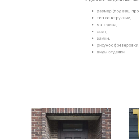
размер (под ваш про
тип конструкции,
материал,
цвет,
замки,
рисунок фрезеровки
виды отделки.