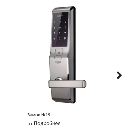
Замок 
Замок №19
Под
Подробнее
от
от