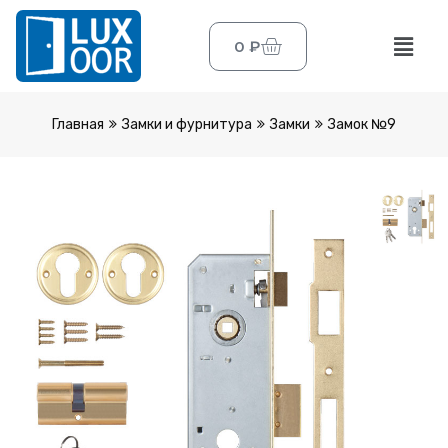
0
₽
Главная
Замки и фурнитура
Замки
Замок №9