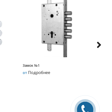
Замок №1
Подробнее
от
Замок 
Под
от
Заказать
звонок